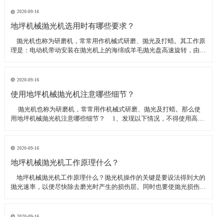
线可以直接和研磨机相连,避免工作时,需要2条电源线的麻烦。是做大型
地坪工程处理的必备设
2020-09-16
地坪机械抛光机选用时有哪些要求？
​ 抛光机也称为研磨机，常常用作机械式研磨、抛光及打蜡。其工作原
理是：电动机带动安装在抛光机上的海绵或羊毛抛光盘高速旋转，由于
抛光盘和抛光剂共同作用并与待抛表面进行摩擦，进而可达到去除漆面
污染、氧化层、浅痕的目的。那么地坪机械抛光机选用时有哪些要
求？
2020-09-16
使用地坪机械抛光机注意哪些细节？
​ 抛光机也称为研磨机，常常用作机械式研磨、抛光及打蜡。那么使
用地坪机械抛光机注意哪些细节？ 1、发现以下情况，不得使用高速
抛光机 操作者未受过培训。 &nbs
2020-09-16
地坪机械抛光机工作原理什么？
​ 地坪机械抛光机工作原理什么？抛光机操作的关键是要设法得到大的
抛光速率，以便尽快除去磨光时产生的损伤层。同时也要使抛光损伤层
不会影响最终观察到的组织，即不会造成假组织。前者要求使用较粗的
磨料，以保证有较大的抛光速率来去除磨光的损伤层，但抛光损伤层也
较深；后者要求使用最细的
2020-09-16