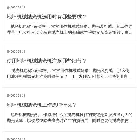
线可以直接和研磨机相连,避免工作时,需要2条电源线的麻烦。是做大型
地坪工程处理的必备设
2020-09-16
地坪机械抛光机选用时有哪些要求？
​ 抛光机也称为研磨机，常常用作机械式研磨、抛光及打蜡。其工作原
理是：电动机带动安装在抛光机上的海绵或羊毛抛光盘高速旋转，由于
抛光盘和抛光剂共同作用并与待抛表面进行摩擦，进而可达到去除漆面
污染、氧化层、浅痕的目的。那么地坪机械抛光机选用时有哪些要
求？
2020-09-16
使用地坪机械抛光机注意哪些细节？
​ 抛光机也称为研磨机，常常用作机械式研磨、抛光及打蜡。那么使
用地坪机械抛光机注意哪些细节？ 1、发现以下情况，不得使用高速
抛光机 操作者未受过培训。 &nbs
2020-09-16
地坪机械抛光机工作原理什么？
​ 地坪机械抛光机工作原理什么？抛光机操作的关键是要设法得到大的
抛光速率，以便尽快除去磨光时产生的损伤层。同时也要使抛光损伤层
不会影响最终观察到的组织，即不会造成假组织。前者要求使用较粗的
磨料，以保证有较大的抛光速率来去除磨光的损伤层，但抛光损伤层也
较深；后者要求使用最细的
2020-09-16