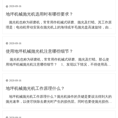
线可以直接和研磨机相连,避免工作时,需要2条电源线的麻烦。是做大型
地坪工程处理的必备设
2020-09-16
地坪机械抛光机选用时有哪些要求？
​ 抛光机也称为研磨机，常常用作机械式研磨、抛光及打蜡。其工作原
理是：电动机带动安装在抛光机上的海绵或羊毛抛光盘高速旋转，由于
抛光盘和抛光剂共同作用并与待抛表面进行摩擦，进而可达到去除漆面
污染、氧化层、浅痕的目的。那么地坪机械抛光机选用时有哪些要
求？
2020-09-16
使用地坪机械抛光机注意哪些细节？
​ 抛光机也称为研磨机，常常用作机械式研磨、抛光及打蜡。那么使
用地坪机械抛光机注意哪些细节？ 1、发现以下情况，不得使用高速
抛光机 操作者未受过培训。 &nbs
2020-09-16
地坪机械抛光机工作原理什么？
​ 地坪机械抛光机工作原理什么？抛光机操作的关键是要设法得到大的
抛光速率，以便尽快除去磨光时产生的损伤层。同时也要使抛光损伤层
不会影响最终观察到的组织，即不会造成假组织。前者要求使用较粗的
磨料，以保证有较大的抛光速率来去除磨光的损伤层，但抛光损伤层也
较深；后者要求使用最细的
2020-09-16