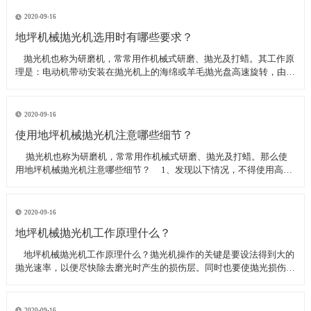
线可以直接和研磨机相连,避免工作时,需要2条电源线的麻烦。是做大型
地坪工程处理的必备设
2020-09-16
地坪机械抛光机选用时有哪些要求？
​ 抛光机也称为研磨机，常常用作机械式研磨、抛光及打蜡。其工作原
理是：电动机带动安装在抛光机上的海绵或羊毛抛光盘高速旋转，由于
抛光盘和抛光剂共同作用并与待抛表面进行摩擦，进而可达到去除漆面
污染、氧化层、浅痕的目的。那么地坪机械抛光机选用时有哪些要
求？
2020-09-16
使用地坪机械抛光机注意哪些细节？
​ 抛光机也称为研磨机，常常用作机械式研磨、抛光及打蜡。那么使
用地坪机械抛光机注意哪些细节？ 1、发现以下情况，不得使用高速
抛光机 操作者未受过培训。 &nbs
2020-09-16
地坪机械抛光机工作原理什么？
​ 地坪机械抛光机工作原理什么？抛光机操作的关键是要设法得到大的
抛光速率，以便尽快除去磨光时产生的损伤层。同时也要使抛光损伤层
不会影响最终观察到的组织，即不会造成假组织。前者要求使用较粗的
磨料，以保证有较大的抛光速率来去除磨光的损伤层，但抛光损伤层也
较深；后者要求使用最细的
2020-09-16