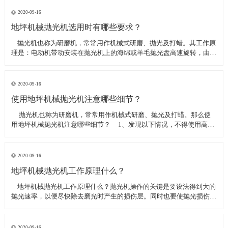
线可以直接和研磨机相连,避免工作时,需要2条电源线的麻烦。是做大型
地坪工程处理的必备设
2020-09-16
地坪机械抛光机选用时有哪些要求？
​ 抛光机也称为研磨机，常常用作机械式研磨、抛光及打蜡。其工作原
理是：电动机带动安装在抛光机上的海绵或羊毛抛光盘高速旋转，由于
抛光盘和抛光剂共同作用并与待抛表面进行摩擦，进而可达到去除漆面
污染、氧化层、浅痕的目的。那么地坪机械抛光机选用时有哪些要
求？
2020-09-16
使用地坪机械抛光机注意哪些细节？
​ 抛光机也称为研磨机，常常用作机械式研磨、抛光及打蜡。那么使
用地坪机械抛光机注意哪些细节？ 1、发现以下情况，不得使用高速
抛光机 操作者未受过培训。 &nbs
2020-09-16
地坪机械抛光机工作原理什么？
​ 地坪机械抛光机工作原理什么？抛光机操作的关键是要设法得到大的
抛光速率，以便尽快除去磨光时产生的损伤层。同时也要使抛光损伤层
不会影响最终观察到的组织，即不会造成假组织。前者要求使用较粗的
磨料，以保证有较大的抛光速率来去除磨光的损伤层，但抛光损伤层也
较深；后者要求使用最细的
2020-09-16