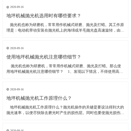
线可以直接和研磨机相连,避免工作时,需要2条电源线的麻烦。是做大型
地坪工程处理的必备设
2020-09-16
地坪机械抛光机选用时有哪些要求？
​ 抛光机也称为研磨机，常常用作机械式研磨、抛光及打蜡。其工作原
理是：电动机带动安装在抛光机上的海绵或羊毛抛光盘高速旋转，由于
抛光盘和抛光剂共同作用并与待抛表面进行摩擦，进而可达到去除漆面
污染、氧化层、浅痕的目的。那么地坪机械抛光机选用时有哪些要
求？
2020-09-16
使用地坪机械抛光机注意哪些细节？
​ 抛光机也称为研磨机，常常用作机械式研磨、抛光及打蜡。那么使
用地坪机械抛光机注意哪些细节？ 1、发现以下情况，不得使用高速
抛光机 操作者未受过培训。 &nbs
2020-09-16
地坪机械抛光机工作原理什么？
​ 地坪机械抛光机工作原理什么？抛光机操作的关键是要设法得到大的
抛光速率，以便尽快除去磨光时产生的损伤层。同时也要使抛光损伤层
不会影响最终观察到的组织，即不会造成假组织。前者要求使用较粗的
磨料，以保证有较大的抛光速率来去除磨光的损伤层，但抛光损伤层也
较深；后者要求使用最细的
2020-09-16