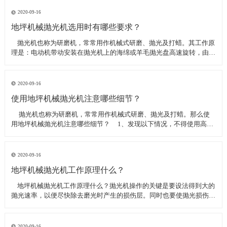
线可以直接和研磨机相连,避免工作时,需要2条电源线的麻烦。是做大型
地坪工程处理的必备设
2020-09-16
地坪机械抛光机选用时有哪些要求？
​ 抛光机也称为研磨机，常常用作机械式研磨、抛光及打蜡。其工作原
理是：电动机带动安装在抛光机上的海绵或羊毛抛光盘高速旋转，由于
抛光盘和抛光剂共同作用并与待抛表面进行摩擦，进而可达到去除漆面
污染、氧化层、浅痕的目的。那么地坪机械抛光机选用时有哪些要
求？
2020-09-16
使用地坪机械抛光机注意哪些细节？
​ 抛光机也称为研磨机，常常用作机械式研磨、抛光及打蜡。那么使
用地坪机械抛光机注意哪些细节？ 1、发现以下情况，不得使用高速
抛光机 操作者未受过培训。 &nbs
2020-09-16
地坪机械抛光机工作原理什么？
​ 地坪机械抛光机工作原理什么？抛光机操作的关键是要设法得到大的
抛光速率，以便尽快除去磨光时产生的损伤层。同时也要使抛光损伤层
不会影响最终观察到的组织，即不会造成假组织。前者要求使用较粗的
磨料，以保证有较大的抛光速率来去除磨光的损伤层，但抛光损伤层也
较深；后者要求使用最细的
2020-09-16