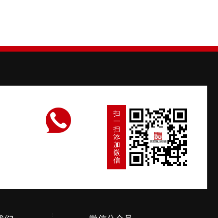
扫
一
扫
添
加
微
信