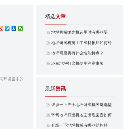
精选
文章
地坪机械抛光机选用时有哪些要
求？
地坪研磨机施工中磨料损坏如何处
理？
地坪研磨机有什么性能特点？
​环氧地坪打磨机使用注意事项
同环境当中的
最新
资讯
详谈一下关于地坪研磨机关键选型
参数有哪些？
环氧地坪打磨机地面出现圆圈如何
处理解决？
介绍一下地坪机械有哪些结构特