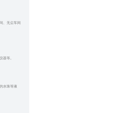
间、无尘车间
仪器等。
的水珠等液