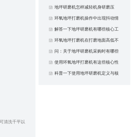
点？
地坪研磨机怎样减轻机身研磨压
力？
环氧地坪打磨机操作中出现抖动情
况如何控制？
解答一下地坪研磨机有哪些核心工
作原理？
环氧地坪打磨机在打磨地面高低不
平情况下注意什么？
问：关于地坪研磨机采购时有哪些
注意细节？
使用环氧地坪打磨机有这些核心性
能优势？
科普一下使用地坪研磨机定义与核
心作用？
可清洗千平以