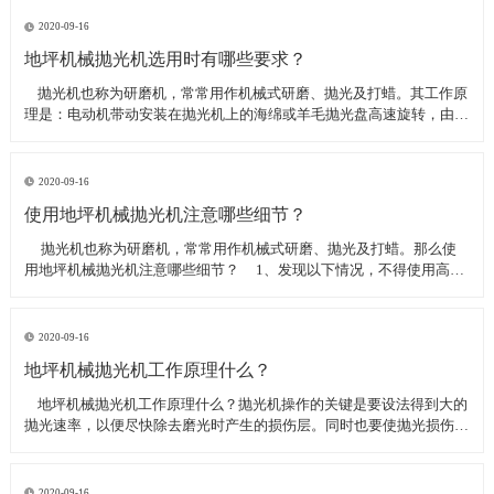
线可以直接和研磨机相连,避免工作时,需要2条电源线的麻烦。是做大型
地坪工程处理的必备设
2020-09-16
地坪机械抛光机选用时有哪些要求？
​ 抛光机也称为研磨机，常常用作机械式研磨、抛光及打蜡。其工作原
理是：电动机带动安装在抛光机上的海绵或羊毛抛光盘高速旋转，由于
抛光盘和抛光剂共同作用并与待抛表面进行摩擦，进而可达到去除漆面
污染、氧化层、浅痕的目的。那么地坪机械抛光机选用时有哪些要
求？
2020-09-16
使用地坪机械抛光机注意哪些细节？
​ 抛光机也称为研磨机，常常用作机械式研磨、抛光及打蜡。那么使
用地坪机械抛光机注意哪些细节？ 1、发现以下情况，不得使用高速
抛光机 操作者未受过培训。 &nbs
2020-09-16
地坪机械抛光机工作原理什么？
​ 地坪机械抛光机工作原理什么？抛光机操作的关键是要设法得到大的
抛光速率，以便尽快除去磨光时产生的损伤层。同时也要使抛光损伤层
不会影响最终观察到的组织，即不会造成假组织。前者要求使用较粗的
磨料，以保证有较大的抛光速率来去除磨光的损伤层，但抛光损伤层也
较深；后者要求使用最细的
2020-09-16