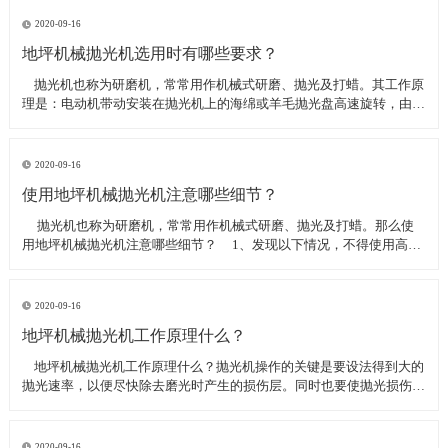
线可以直接和研磨机相连,避免工作时,需要2条电源线的麻烦。是做大型
地坪工程处理的必备设
2020-09-16
地坪机械抛光机选用时有哪些要求？
​ 抛光机也称为研磨机，常常用作机械式研磨、抛光及打蜡。其工作原
理是：电动机带动安装在抛光机上的海绵或羊毛抛光盘高速旋转，由于
抛光盘和抛光剂共同作用并与待抛表面进行摩擦，进而可达到去除漆面
污染、氧化层、浅痕的目的。那么地坪机械抛光机选用时有哪些要
求？
2020-09-16
使用地坪机械抛光机注意哪些细节？
​ 抛光机也称为研磨机，常常用作机械式研磨、抛光及打蜡。那么使
用地坪机械抛光机注意哪些细节？ 1、发现以下情况，不得使用高速
抛光机 操作者未受过培训。 &nbs
2020-09-16
地坪机械抛光机工作原理什么？
​ 地坪机械抛光机工作原理什么？抛光机操作的关键是要设法得到大的
抛光速率，以便尽快除去磨光时产生的损伤层。同时也要使抛光损伤层
不会影响最终观察到的组织，即不会造成假组织。前者要求使用较粗的
磨料，以保证有较大的抛光速率来去除磨光的损伤层，但抛光损伤层也
较深；后者要求使用最细的
2020-09-16