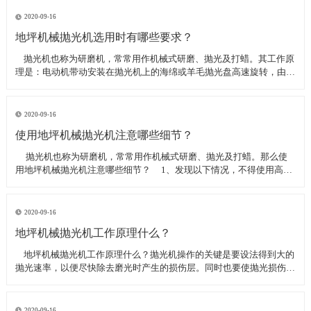
线可以直接和研磨机相连,避免工作时,需要2条电源线的麻烦。是做大型
地坪工程处理的必备设
2020-09-16
地坪机械抛光机选用时有哪些要求？
​ 抛光机也称为研磨机，常常用作机械式研磨、抛光及打蜡。其工作原
理是：电动机带动安装在抛光机上的海绵或羊毛抛光盘高速旋转，由于
抛光盘和抛光剂共同作用并与待抛表面进行摩擦，进而可达到去除漆面
污染、氧化层、浅痕的目的。那么地坪机械抛光机选用时有哪些要
求？
2020-09-16
使用地坪机械抛光机注意哪些细节？
​ 抛光机也称为研磨机，常常用作机械式研磨、抛光及打蜡。那么使
用地坪机械抛光机注意哪些细节？ 1、发现以下情况，不得使用高速
抛光机 操作者未受过培训。 &nbs
2020-09-16
地坪机械抛光机工作原理什么？
​ 地坪机械抛光机工作原理什么？抛光机操作的关键是要设法得到大的
抛光速率，以便尽快除去磨光时产生的损伤层。同时也要使抛光损伤层
不会影响最终观察到的组织，即不会造成假组织。前者要求使用较粗的
磨料，以保证有较大的抛光速率来去除磨光的损伤层，但抛光损伤层也
较深；后者要求使用最细的
2020-09-16