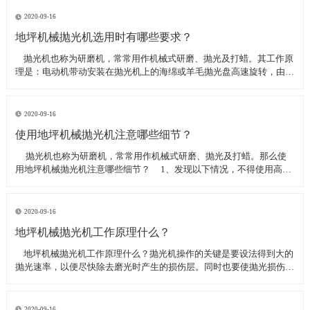
线可以直接和研磨机相连,避免工作时,需要2条电源线的麻烦。是做大型
地坪工程处理的必备设
2020-09-16
地坪机械抛光机选用时有哪些要求？
​ 抛光机也称为研磨机，常常用作机械式研磨、抛光及打蜡。其工作原
理是：电动机带动安装在抛光机上的海绵或羊毛抛光盘高速旋转，由于
抛光盘和抛光剂共同作用并与待抛表面进行摩擦，进而可达到去除漆面
污染、氧化层、浅痕的目的。那么地坪机械抛光机选用时有哪些要
求？
2020-09-16
使用地坪机械抛光机注意哪些细节？
​ 抛光机也称为研磨机，常常用作机械式研磨、抛光及打蜡。那么使
用地坪机械抛光机注意哪些细节？ 1、发现以下情况，不得使用高速
抛光机 操作者未受过培训。 &nbs
2020-09-16
地坪机械抛光机工作原理什么？
​ 地坪机械抛光机工作原理什么？抛光机操作的关键是要设法得到大的
抛光速率，以便尽快除去磨光时产生的损伤层。同时也要使抛光损伤层
不会影响最终观察到的组织，即不会造成假组织。前者要求使用较粗的
磨料，以保证有较大的抛光速率来去除磨光的损伤层，但抛光损伤层也
较深；后者要求使用最细的
2020-09-16