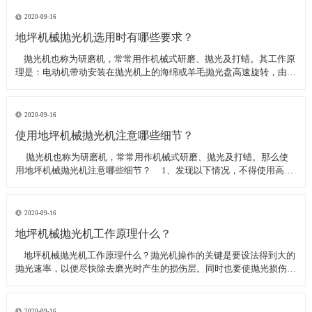
线可以直接和研磨机相连,避免工作时,需要2条电源线的麻烦。是做大型
地坪工程处理的必备设
2020-09-16
地坪机械抛光机选用时有哪些要求？
​ 抛光机也称为研磨机，常常用作机械式研磨、抛光及打蜡。其工作原
理是：电动机带动安装在抛光机上的海绵或羊毛抛光盘高速旋转，由于
抛光盘和抛光剂共同作用并与待抛表面进行摩擦，进而可达到去除漆面
污染、氧化层、浅痕的目的。那么地坪机械抛光机选用时有哪些要
求？
2020-09-16
使用地坪机械抛光机注意哪些细节？
​ 抛光机也称为研磨机，常常用作机械式研磨、抛光及打蜡。那么使
用地坪机械抛光机注意哪些细节？ 1、发现以下情况，不得使用高速
抛光机 操作者未受过培训。 &nbs
2020-09-16
地坪机械抛光机工作原理什么？
​ 地坪机械抛光机工作原理什么？抛光机操作的关键是要设法得到大的
抛光速率，以便尽快除去磨光时产生的损伤层。同时也要使抛光损伤层
不会影响最终观察到的组织，即不会造成假组织。前者要求使用较粗的
磨料，以保证有较大的抛光速率来去除磨光的损伤层，但抛光损伤层也
较深；后者要求使用最细的
2020-09-16