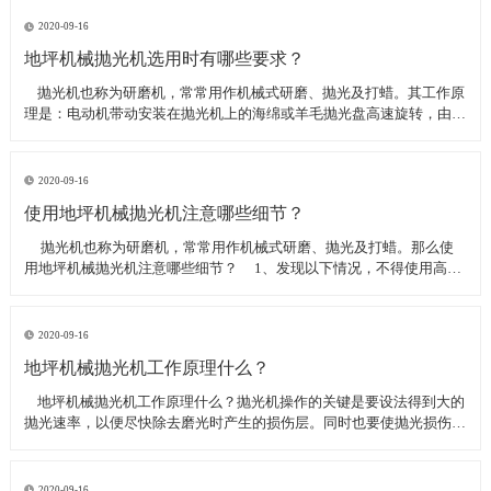
线可以直接和研磨机相连,避免工作时,需要2条电源线的麻烦。是做大型
地坪工程处理的必备设
2020-09-16
地坪机械抛光机选用时有哪些要求？
​ 抛光机也称为研磨机，常常用作机械式研磨、抛光及打蜡。其工作原
理是：电动机带动安装在抛光机上的海绵或羊毛抛光盘高速旋转，由于
抛光盘和抛光剂共同作用并与待抛表面进行摩擦，进而可达到去除漆面
污染、氧化层、浅痕的目的。那么地坪机械抛光机选用时有哪些要
求？
2020-09-16
使用地坪机械抛光机注意哪些细节？
​ 抛光机也称为研磨机，常常用作机械式研磨、抛光及打蜡。那么使
用地坪机械抛光机注意哪些细节？ 1、发现以下情况，不得使用高速
抛光机 操作者未受过培训。 &nbs
2020-09-16
地坪机械抛光机工作原理什么？
​ 地坪机械抛光机工作原理什么？抛光机操作的关键是要设法得到大的
抛光速率，以便尽快除去磨光时产生的损伤层。同时也要使抛光损伤层
不会影响最终观察到的组织，即不会造成假组织。前者要求使用较粗的
磨料，以保证有较大的抛光速率来去除磨光的损伤层，但抛光损伤层也
较深；后者要求使用最细的
2020-09-16