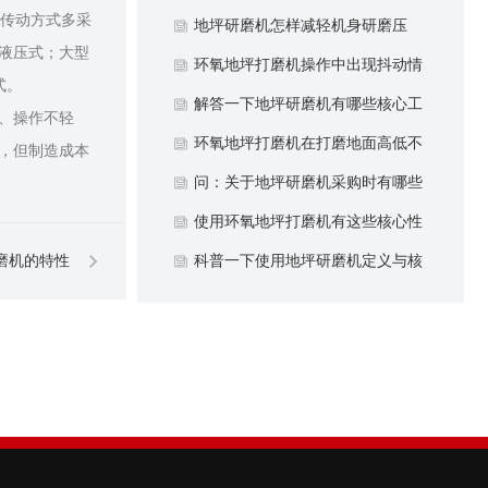
的传动方式多采
点？
地坪研磨机怎样减轻机身研磨压
为液压式；大型
力？
环氧地坪打磨机操作中出现抖动情
液压式。
况如何控制？
解答一下地坪研磨机有哪些核心工
、操作不轻
作原理？
环氧地坪打磨机在打磨地面高低不
，但制造成本
平情况下注意什么？
问：关于地坪研磨机采购时有哪些
注意细节？
使用环氧地坪打磨机有这些核心性
磨机的特性
能优势？
科普一下使用地坪研磨机定义与核
心作用？