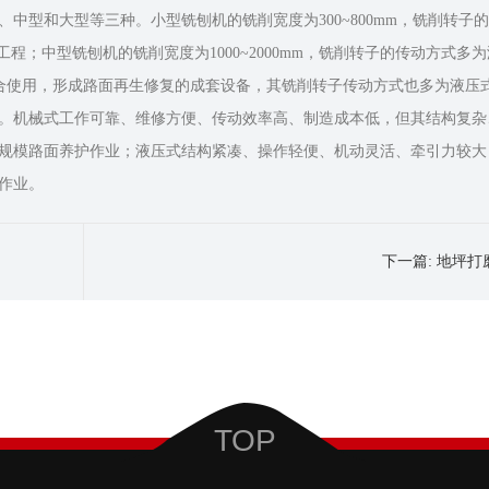
中型和大型等三种。小型铣刨机的铣削宽度为300~800mm，铣削转子
工程；中型铣刨机的铣削宽度为1000~2000mm，铣削转子的传动方式多
械配合使用，形成路面再生修复的成套设备，其铣削转子传动方式也多为
。机械式工作可靠、维修方便、传动效率高、制造成本低，但其结构复杂
规模路面养护作业；液压式结构紧凑、操作轻便、机动灵活、牵引力较大
作业。
下一篇:
地坪打
TOP