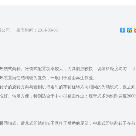
限公司
发表时间：2014-03-06
热铣式两种。冷铣式配置功率较大，刀具磨损较快，切削料粒度均匀，可
加热装置而使结构较为复杂，一般用于路面再生作业。
。转子的旋转方向与铣刨机行走时的车轮旋转方向相同的为顺铣式，反
、转场方便，特别适合于中小型路面作业；履带式多为铣削宽度2000
。
同轴式。后悬式即铣削转子悬挂于后桥的尾部；中悬式即铣削转子在前