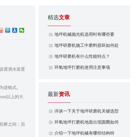
精选
文章
地坪机械抛光机选用时有哪些要
求？
地坪研磨机施工中磨料损坏如何处
理？
地坪研磨机有什么性能特点？
​环氧地坪打磨机使用注意事项
设置洒水装置
之则为逆铣式。
最新
资讯
mm以上的大
详谈一下关于地坪研磨机关键选型
参数有哪些？
环氧地坪打磨机地面出现圆圈如何
后桥之间；后
处理解决？
介绍一下地坪机械有哪些结构特