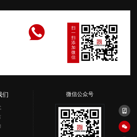
扫
一
扫
添
加
微
信
我们
微信公众号
微信小程序
手机二
式
言
聘