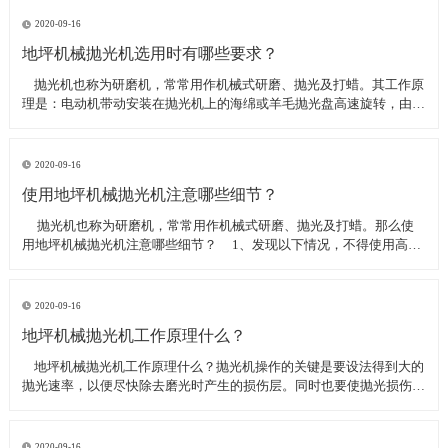
线可以直接和研磨机相连,避免工作时,需要2条电源线的麻烦。是做大型
地坪工程处理的必备设
2020-09-16
地坪机械抛光机选用时有哪些要求？
​ 抛光机也称为研磨机，常常用作机械式研磨、抛光及打蜡。其工作原
理是：电动机带动安装在抛光机上的海绵或羊毛抛光盘高速旋转，由于
抛光盘和抛光剂共同作用并与待抛表面进行摩擦，进而可达到去除漆面
污染、氧化层、浅痕的目的。那么地坪机械抛光机选用时有哪些要
求？
2020-09-16
使用地坪机械抛光机注意哪些细节？
​ 抛光机也称为研磨机，常常用作机械式研磨、抛光及打蜡。那么使
用地坪机械抛光机注意哪些细节？ 1、发现以下情况，不得使用高速
抛光机 操作者未受过培训。 &nbs
2020-09-16
地坪机械抛光机工作原理什么？
​ 地坪机械抛光机工作原理什么？抛光机操作的关键是要设法得到大的
抛光速率，以便尽快除去磨光时产生的损伤层。同时也要使抛光损伤层
不会影响最终观察到的组织，即不会造成假组织。前者要求使用较粗的
磨料，以保证有较大的抛光速率来去除磨光的损伤层，但抛光损伤层也
较深；后者要求使用最细的
2020-09-16