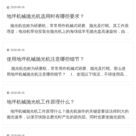
线可以直接和研磨机相连,避免工作时,需要2条电源线的麻烦。是做大型
地坪工程处理的必备设
2020-09-16
地坪机械抛光机选用时有哪些要求？
​ 抛光机也称为研磨机，常常用作机械式研磨、抛光及打蜡。其工作原
理是：电动机带动安装在抛光机上的海绵或羊毛抛光盘高速旋转，由于
抛光盘和抛光剂共同作用并与待抛表面进行摩擦，进而可达到去除漆面
污染、氧化层、浅痕的目的。那么地坪机械抛光机选用时有哪些要
求？
2020-09-16
使用地坪机械抛光机注意哪些细节？
​ 抛光机也称为研磨机，常常用作机械式研磨、抛光及打蜡。那么使
用地坪机械抛光机注意哪些细节？ 1、发现以下情况，不得使用高速
抛光机 操作者未受过培训。 &nbs
2020-09-16
地坪机械抛光机工作原理什么？
​ 地坪机械抛光机工作原理什么？抛光机操作的关键是要设法得到大的
抛光速率，以便尽快除去磨光时产生的损伤层。同时也要使抛光损伤层
不会影响最终观察到的组织，即不会造成假组织。前者要求使用较粗的
磨料，以保证有较大的抛光速率来去除磨光的损伤层，但抛光损伤层也
较深；后者要求使用最细的
2020-09-16