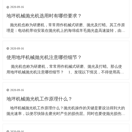
线可以直接和研磨机相连,避免工作时,需要2条电源线的麻烦。是做大型
地坪工程处理的必备设
2020-09-16
地坪机械抛光机选用时有哪些要求？
​ 抛光机也称为研磨机，常常用作机械式研磨、抛光及打蜡。其工作原
理是：电动机带动安装在抛光机上的海绵或羊毛抛光盘高速旋转，由于
抛光盘和抛光剂共同作用并与待抛表面进行摩擦，进而可达到去除漆面
污染、氧化层、浅痕的目的。那么地坪机械抛光机选用时有哪些要
求？
2020-09-16
使用地坪机械抛光机注意哪些细节？
​ 抛光机也称为研磨机，常常用作机械式研磨、抛光及打蜡。那么使
用地坪机械抛光机注意哪些细节？ 1、发现以下情况，不得使用高速
抛光机 操作者未受过培训。 &nbs
2020-09-16
地坪机械抛光机工作原理什么？
​ 地坪机械抛光机工作原理什么？抛光机操作的关键是要设法得到大的
抛光速率，以便尽快除去磨光时产生的损伤层。同时也要使抛光损伤层
不会影响最终观察到的组织，即不会造成假组织。前者要求使用较粗的
磨料，以保证有较大的抛光速率来去除磨光的损伤层，但抛光损伤层也
较深；后者要求使用最细的
2020-09-16