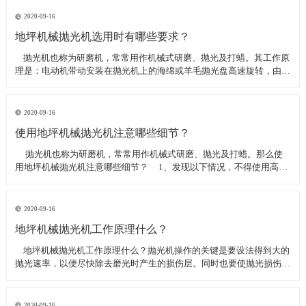
线可以直接和研磨机相连,避免工作时,需要2条电源线的麻烦。是做大型
地坪工程处理的必备设
2020-09-16
地坪机械抛光机选用时有哪些要求？
​ 抛光机也称为研磨机，常常用作机械式研磨、抛光及打蜡。其工作原
理是：电动机带动安装在抛光机上的海绵或羊毛抛光盘高速旋转，由于
抛光盘和抛光剂共同作用并与待抛表面进行摩擦，进而可达到去除漆面
污染、氧化层、浅痕的目的。那么地坪机械抛光机选用时有哪些要
求？
2020-09-16
使用地坪机械抛光机注意哪些细节？
​ 抛光机也称为研磨机，常常用作机械式研磨、抛光及打蜡。那么使
用地坪机械抛光机注意哪些细节？ 1、发现以下情况，不得使用高速
抛光机 操作者未受过培训。 &nbs
2020-09-16
地坪机械抛光机工作原理什么？
​ 地坪机械抛光机工作原理什么？抛光机操作的关键是要设法得到大的
抛光速率，以便尽快除去磨光时产生的损伤层。同时也要使抛光损伤层
不会影响最终观察到的组织，即不会造成假组织。前者要求使用较粗的
磨料，以保证有较大的抛光速率来去除磨光的损伤层，但抛光损伤层也
较深；后者要求使用最细的
2020-09-16