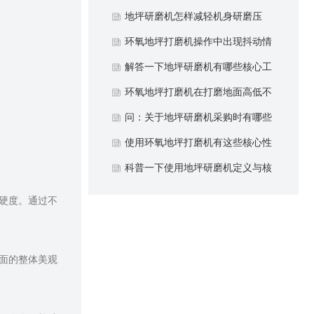
点？
地坪研磨机怎样减轻机身研磨压
力？
环氧地坪打磨机操作中出现抖动情
况如何控制？
解答一下地坪研磨机有哪些核心工
作原理？
环氧地坪打磨机在打磨地面高低不
平情况下注意什么？
问：关于地坪研磨机采购时有哪些
注意细节？
使用环氧地坪打磨机有这些核心性
能优势？
科普一下使用地坪研磨机定义与核
心作用？
硬度。通过不
面的整体美观