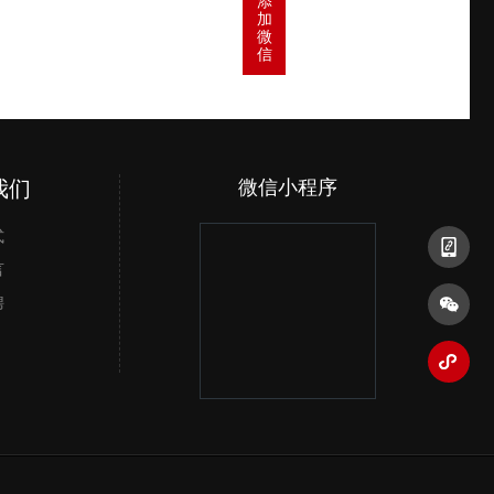
添
加
微
信
我们
微信公众号
微信小程序
手机二维
式
言
聘