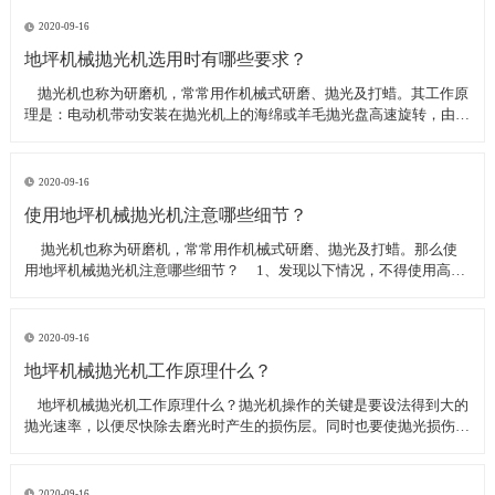
线可以直接和研磨机相连,避免工作时,需要2条电源线的麻烦。是做大型
地坪工程处理的必备设
2020-09-16
地坪机械抛光机选用时有哪些要求？
​ 抛光机也称为研磨机，常常用作机械式研磨、抛光及打蜡。其工作原
理是：电动机带动安装在抛光机上的海绵或羊毛抛光盘高速旋转，由于
抛光盘和抛光剂共同作用并与待抛表面进行摩擦，进而可达到去除漆面
污染、氧化层、浅痕的目的。那么地坪机械抛光机选用时有哪些要
求？
2020-09-16
使用地坪机械抛光机注意哪些细节？
​ 抛光机也称为研磨机，常常用作机械式研磨、抛光及打蜡。那么使
用地坪机械抛光机注意哪些细节？ 1、发现以下情况，不得使用高速
抛光机 操作者未受过培训。 &nbs
2020-09-16
地坪机械抛光机工作原理什么？
​ 地坪机械抛光机工作原理什么？抛光机操作的关键是要设法得到大的
抛光速率，以便尽快除去磨光时产生的损伤层。同时也要使抛光损伤层
不会影响最终观察到的组织，即不会造成假组织。前者要求使用较粗的
磨料，以保证有较大的抛光速率来去除磨光的损伤层，但抛光损伤层也
较深；后者要求使用最细的
2020-09-16