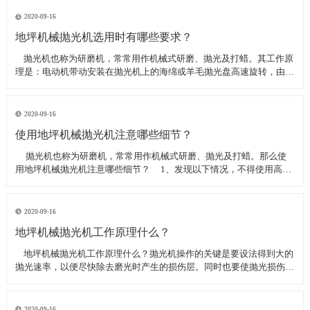
线可以直接和研磨机相连,避免工作时,需要2条电源线的麻烦。是做大型
地坪工程处理的必备设
2020-09-16
地坪机械抛光机选用时有哪些要求？
​ 抛光机也称为研磨机，常常用作机械式研磨、抛光及打蜡。其工作原
理是：电动机带动安装在抛光机上的海绵或羊毛抛光盘高速旋转，由于
抛光盘和抛光剂共同作用并与待抛表面进行摩擦，进而可达到去除漆面
污染、氧化层、浅痕的目的。那么地坪机械抛光机选用时有哪些要
求？
2020-09-16
使用地坪机械抛光机注意哪些细节？
​ 抛光机也称为研磨机，常常用作机械式研磨、抛光及打蜡。那么使
用地坪机械抛光机注意哪些细节？ 1、发现以下情况，不得使用高速
抛光机 操作者未受过培训。 &nbs
2020-09-16
地坪机械抛光机工作原理什么？
​ 地坪机械抛光机工作原理什么？抛光机操作的关键是要设法得到大的
抛光速率，以便尽快除去磨光时产生的损伤层。同时也要使抛光损伤层
不会影响最终观察到的组织，即不会造成假组织。前者要求使用较粗的
磨料，以保证有较大的抛光速率来去除磨光的损伤层，但抛光损伤层也
较深；后者要求使用最细的
2020-09-16