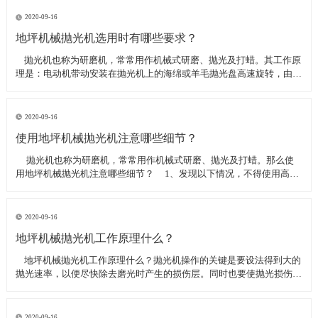
线可以直接和研磨机相连,避免工作时,需要2条电源线的麻烦。是做大型
地坪工程处理的必备设
2020-09-16
地坪机械抛光机选用时有哪些要求？
​ 抛光机也称为研磨机，常常用作机械式研磨、抛光及打蜡。其工作原
理是：电动机带动安装在抛光机上的海绵或羊毛抛光盘高速旋转，由于
抛光盘和抛光剂共同作用并与待抛表面进行摩擦，进而可达到去除漆面
污染、氧化层、浅痕的目的。那么地坪机械抛光机选用时有哪些要
求？
2020-09-16
使用地坪机械抛光机注意哪些细节？
​ 抛光机也称为研磨机，常常用作机械式研磨、抛光及打蜡。那么使
用地坪机械抛光机注意哪些细节？ 1、发现以下情况，不得使用高速
抛光机 操作者未受过培训。 &nbs
2020-09-16
地坪机械抛光机工作原理什么？
​ 地坪机械抛光机工作原理什么？抛光机操作的关键是要设法得到大的
抛光速率，以便尽快除去磨光时产生的损伤层。同时也要使抛光损伤层
不会影响最终观察到的组织，即不会造成假组织。前者要求使用较粗的
磨料，以保证有较大的抛光速率来去除磨光的损伤层，但抛光损伤层也
较深；后者要求使用最细的
2020-09-16