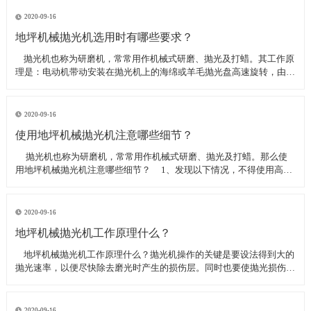
线可以直接和研磨机相连,避免工作时,需要2条电源线的麻烦。是做大型
地坪工程处理的必备设
2020-09-16
地坪机械抛光机选用时有哪些要求？
​ 抛光机也称为研磨机，常常用作机械式研磨、抛光及打蜡。其工作原
理是：电动机带动安装在抛光机上的海绵或羊毛抛光盘高速旋转，由于
抛光盘和抛光剂共同作用并与待抛表面进行摩擦，进而可达到去除漆面
污染、氧化层、浅痕的目的。那么地坪机械抛光机选用时有哪些要
求？
2020-09-16
使用地坪机械抛光机注意哪些细节？
​ 抛光机也称为研磨机，常常用作机械式研磨、抛光及打蜡。那么使
用地坪机械抛光机注意哪些细节？ 1、发现以下情况，不得使用高速
抛光机 操作者未受过培训。 &nbs
2020-09-16
地坪机械抛光机工作原理什么？
​ 地坪机械抛光机工作原理什么？抛光机操作的关键是要设法得到大的
抛光速率，以便尽快除去磨光时产生的损伤层。同时也要使抛光损伤层
不会影响最终观察到的组织，即不会造成假组织。前者要求使用较粗的
磨料，以保证有较大的抛光速率来去除磨光的损伤层，但抛光损伤层也
较深；后者要求使用最细的
2020-09-16