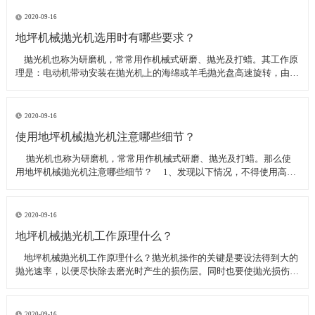
线可以直接和研磨机相连,避免工作时,需要2条电源线的麻烦。是做大型
地坪工程处理的必备设
2020-09-16
地坪机械抛光机选用时有哪些要求？
​ 抛光机也称为研磨机，常常用作机械式研磨、抛光及打蜡。其工作原
理是：电动机带动安装在抛光机上的海绵或羊毛抛光盘高速旋转，由于
抛光盘和抛光剂共同作用并与待抛表面进行摩擦，进而可达到去除漆面
污染、氧化层、浅痕的目的。那么地坪机械抛光机选用时有哪些要
求？
2020-09-16
使用地坪机械抛光机注意哪些细节？
​ 抛光机也称为研磨机，常常用作机械式研磨、抛光及打蜡。那么使
用地坪机械抛光机注意哪些细节？ 1、发现以下情况，不得使用高速
抛光机 操作者未受过培训。 &nbs
2020-09-16
地坪机械抛光机工作原理什么？
​ 地坪机械抛光机工作原理什么？抛光机操作的关键是要设法得到大的
抛光速率，以便尽快除去磨光时产生的损伤层。同时也要使抛光损伤层
不会影响最终观察到的组织，即不会造成假组织。前者要求使用较粗的
磨料，以保证有较大的抛光速率来去除磨光的损伤层，但抛光损伤层也
较深；后者要求使用最细的
2020-09-16