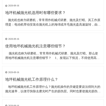
线可以直接和研磨机相连,避免工作时,需要2条电源线的麻烦。是做大型
地坪工程处理的必备设
2020-09-16
地坪机械抛光机选用时有哪些要求？
​ 抛光机也称为研磨机，常常用作机械式研磨、抛光及打蜡。其工作原
理是：电动机带动安装在抛光机上的海绵或羊毛抛光盘高速旋转，由于
抛光盘和抛光剂共同作用并与待抛表面进行摩擦，进而可达到去除漆面
污染、氧化层、浅痕的目的。那么地坪机械抛光机选用时有哪些要
求？
2020-09-16
使用地坪机械抛光机注意哪些细节？
​ 抛光机也称为研磨机，常常用作机械式研磨、抛光及打蜡。那么使
用地坪机械抛光机注意哪些细节？ 1、发现以下情况，不得使用高速
抛光机 操作者未受过培训。 &nbs
2020-09-16
地坪机械抛光机工作原理什么？
​ 地坪机械抛光机工作原理什么？抛光机操作的关键是要设法得到大的
抛光速率，以便尽快除去磨光时产生的损伤层。同时也要使抛光损伤层
不会影响最终观察到的组织，即不会造成假组织。前者要求使用较粗的
磨料，以保证有较大的抛光速率来去除磨光的损伤层，但抛光损伤层也
较深；后者要求使用最细的
2020-09-16