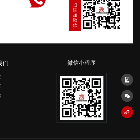
一
扫
添
加
微
信
我们
微信公众号
微信小程序
手机二维
式
言
聘