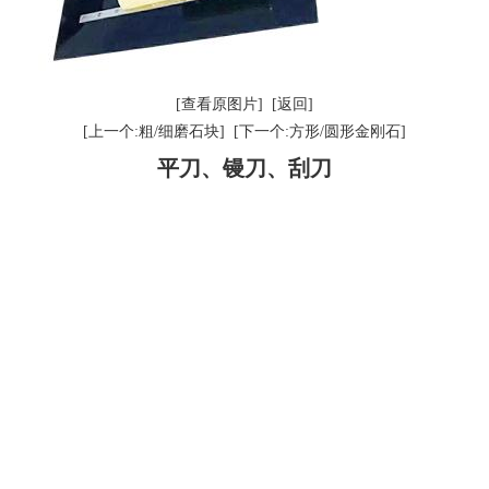
[查看原图片]
[返回]
[上一个:粗/细磨石块]
[下一个:方形/圆形金刚石]
平刀、镘刀、刮刀