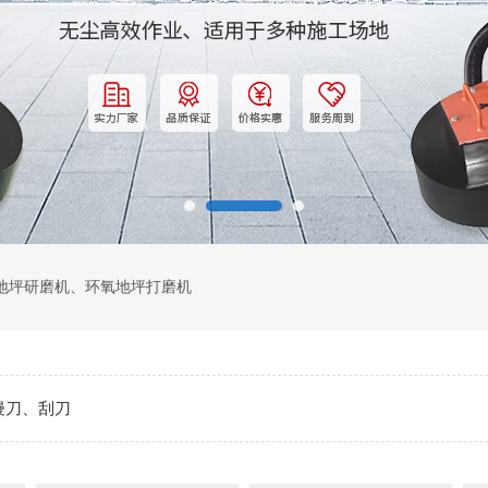
地坪研磨机
、
环氧地坪打磨机
镘刀、刮刀