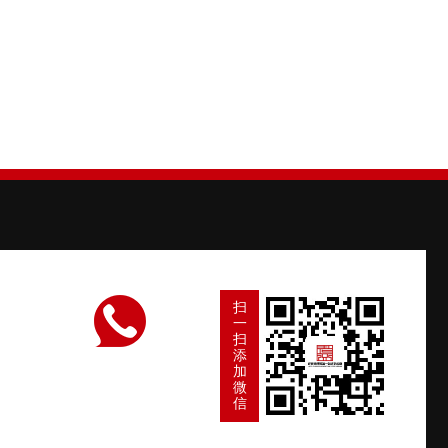
扫
一
扫
添
加
微
信