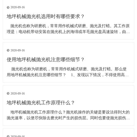
线可以直接和研磨机相连,避免工作时,需要2条电源线的麻烦。是做大型
地坪工程处理的必备设
2020-09-16
地坪机械抛光机选用时有哪些要求？
​ 抛光机也称为研磨机，常常用作机械式研磨、抛光及打蜡。其工作原
理是：电动机带动安装在抛光机上的海绵或羊毛抛光盘高速旋转，由于
抛光盘和抛光剂共同作用并与待抛表面进行摩擦，进而可达到去除漆面
污染、氧化层、浅痕的目的。那么地坪机械抛光机选用时有哪些要
求？
2020-09-16
使用地坪机械抛光机注意哪些细节？
​ 抛光机也称为研磨机，常常用作机械式研磨、抛光及打蜡。那么使
用地坪机械抛光机注意哪些细节？ 1、发现以下情况，不得使用高速
抛光机 操作者未受过培训。 &nbs
2020-09-16
地坪机械抛光机工作原理什么？
​ 地坪机械抛光机工作原理什么？抛光机操作的关键是要设法得到大的
抛光速率，以便尽快除去磨光时产生的损伤层。同时也要使抛光损伤层
不会影响最终观察到的组织，即不会造成假组织。前者要求使用较粗的
磨料，以保证有较大的抛光速率来去除磨光的损伤层，但抛光损伤层也
较深；后者要求使用最细的
2020-09-16