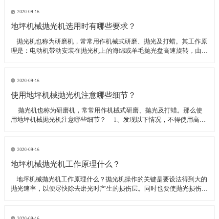
线可以直接和研磨机相连,避免工作时,需要2条电源线的麻烦。是做大型
地坪工程处理的必备设
2020-09-16
地坪机械抛光机选用时有哪些要求？
​ 抛光机也称为研磨机，常常用作机械式研磨、抛光及打蜡。其工作原
理是：电动机带动安装在抛光机上的海绵或羊毛抛光盘高速旋转，由于
抛光盘和抛光剂共同作用并与待抛表面进行摩擦，进而可达到去除漆面
污染、氧化层、浅痕的目的。那么地坪机械抛光机选用时有哪些要
求？
2020-09-16
使用地坪机械抛光机注意哪些细节？
​ 抛光机也称为研磨机，常常用作机械式研磨、抛光及打蜡。那么使
用地坪机械抛光机注意哪些细节？ 1、发现以下情况，不得使用高速
抛光机 操作者未受过培训。 &nbs
2020-09-16
地坪机械抛光机工作原理什么？
​ 地坪机械抛光机工作原理什么？抛光机操作的关键是要设法得到大的
抛光速率，以便尽快除去磨光时产生的损伤层。同时也要使抛光损伤层
不会影响最终观察到的组织，即不会造成假组织。前者要求使用较粗的
磨料，以保证有较大的抛光速率来去除磨光的损伤层，但抛光损伤层也
较深；后者要求使用最细的
2020-09-16