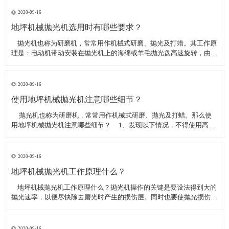
线可以直接和研磨机相连,避免工作时,需要2条电源线的麻烦。是做大型
地坪工程处理的必备设
2020-09-16
地坪机械抛光机选用时有哪些要求？
​ 抛光机也称为研磨机，常常用作机械式研磨、抛光及打蜡。其工作原
理是：电动机带动安装在抛光机上的海绵或羊毛抛光盘高速旋转，由于
抛光盘和抛光剂共同作用并与待抛表面进行摩擦，进而可达到去除漆面
污染、氧化层、浅痕的目的。那么地坪机械抛光机选用时有哪些要
求？
2020-09-16
使用地坪机械抛光机注意哪些细节？
​ 抛光机也称为研磨机，常常用作机械式研磨、抛光及打蜡。那么使
用地坪机械抛光机注意哪些细节？ 1、发现以下情况，不得使用高速
抛光机 操作者未受过培训。 &nbs
2020-09-16
地坪机械抛光机工作原理什么？
​ 地坪机械抛光机工作原理什么？抛光机操作的关键是要设法得到大的
抛光速率，以便尽快除去磨光时产生的损伤层。同时也要使抛光损伤层
不会影响最终观察到的组织，即不会造成假组织。前者要求使用较粗的
磨料，以保证有较大的抛光速率来去除磨光的损伤层，但抛光损伤层也
较深；后者要求使用最细的
2020-09-16