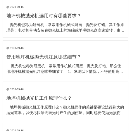
线可以直接和研磨机相连,避免工作时,需要2条电源线的麻烦。是做大型
地坪工程处理的必备设
2020-09-16
地坪机械抛光机选用时有哪些要求？
​ 抛光机也称为研磨机，常常用作机械式研磨、抛光及打蜡。其工作原
理是：电动机带动安装在抛光机上的海绵或羊毛抛光盘高速旋转，由于
抛光盘和抛光剂共同作用并与待抛表面进行摩擦，进而可达到去除漆面
污染、氧化层、浅痕的目的。那么地坪机械抛光机选用时有哪些要
求？
2020-09-16
使用地坪机械抛光机注意哪些细节？
​ 抛光机也称为研磨机，常常用作机械式研磨、抛光及打蜡。那么使
用地坪机械抛光机注意哪些细节？ 1、发现以下情况，不得使用高速
抛光机 操作者未受过培训。 &nbs
2020-09-16
地坪机械抛光机工作原理什么？
​ 地坪机械抛光机工作原理什么？抛光机操作的关键是要设法得到大的
抛光速率，以便尽快除去磨光时产生的损伤层。同时也要使抛光损伤层
不会影响最终观察到的组织，即不会造成假组织。前者要求使用较粗的
磨料，以保证有较大的抛光速率来去除磨光的损伤层，但抛光损伤层也
较深；后者要求使用最细的
2020-09-16