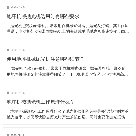
线可以直接和研磨机相连,避免工作时,需要2条电源线的麻烦。是做大型
地坪工程处理的必备设
2020-09-16
地坪机械抛光机选用时有哪些要求？
​ 抛光机也称为研磨机，常常用作机械式研磨、抛光及打蜡。其工作原
理是：电动机带动安装在抛光机上的海绵或羊毛抛光盘高速旋转，由于
抛光盘和抛光剂共同作用并与待抛表面进行摩擦，进而可达到去除漆面
污染、氧化层、浅痕的目的。那么地坪机械抛光机选用时有哪些要
求？
2020-09-16
使用地坪机械抛光机注意哪些细节？
​ 抛光机也称为研磨机，常常用作机械式研磨、抛光及打蜡。那么使
用地坪机械抛光机注意哪些细节？ 1、发现以下情况，不得使用高速
抛光机 操作者未受过培训。 &nbs
2020-09-16
地坪机械抛光机工作原理什么？
​ 地坪机械抛光机工作原理什么？抛光机操作的关键是要设法得到大的
抛光速率，以便尽快除去磨光时产生的损伤层。同时也要使抛光损伤层
不会影响最终观察到的组织，即不会造成假组织。前者要求使用较粗的
磨料，以保证有较大的抛光速率来去除磨光的损伤层，但抛光损伤层也
较深；后者要求使用最细的
2020-09-16