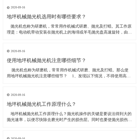
线可以直接和研磨机相连,避免工作时,需要2条电源线的麻烦。是做大型
地坪工程处理的必备设
2020-09-16
地坪机械抛光机选用时有哪些要求？
​ 抛光机也称为研磨机，常常用作机械式研磨、抛光及打蜡。其工作原
理是：电动机带动安装在抛光机上的海绵或羊毛抛光盘高速旋转，由于
抛光盘和抛光剂共同作用并与待抛表面进行摩擦，进而可达到去除漆面
污染、氧化层、浅痕的目的。那么地坪机械抛光机选用时有哪些要
求？
2020-09-16
使用地坪机械抛光机注意哪些细节？
​ 抛光机也称为研磨机，常常用作机械式研磨、抛光及打蜡。那么使
用地坪机械抛光机注意哪些细节？ 1、发现以下情况，不得使用高速
抛光机 操作者未受过培训。 &nbs
2020-09-16
地坪机械抛光机工作原理什么？
​ 地坪机械抛光机工作原理什么？抛光机操作的关键是要设法得到大的
抛光速率，以便尽快除去磨光时产生的损伤层。同时也要使抛光损伤层
不会影响最终观察到的组织，即不会造成假组织。前者要求使用较粗的
磨料，以保证有较大的抛光速率来去除磨光的损伤层，但抛光损伤层也
较深；后者要求使用最细的
2020-09-16