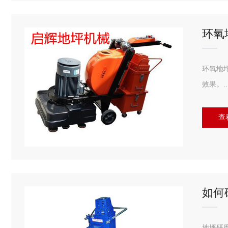
环氧
环氧地
效果。..
查
如何
地坪研