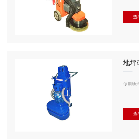
查
地坪
使用地
查