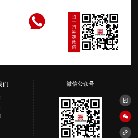
扫
一
扫
添
加
微
信
我们
手机二维码
微信公众号
微信小程
式
言
聘