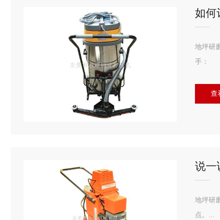
如何
地坪研
手：
...
查
说一
地坪研
点。...