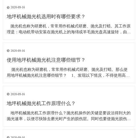
线可以直接和研磨机相连,避免工作时,需要2条电源线的麻烦。是做大型
地坪工程处理的必备设
2020-09-16
地坪机械抛光机选用时有哪些要求？
​ 抛光机也称为研磨机，常常用作机械式研磨、抛光及打蜡。其工作原
理是：电动机带动安装在抛光机上的海绵或羊毛抛光盘高速旋转，由于
抛光盘和抛光剂共同作用并与待抛表面进行摩擦，进而可达到去除漆面
污染、氧化层、浅痕的目的。那么地坪机械抛光机选用时有哪些要
求？
2020-09-16
使用地坪机械抛光机注意哪些细节？
​ 抛光机也称为研磨机，常常用作机械式研磨、抛光及打蜡。那么使
用地坪机械抛光机注意哪些细节？ 1、发现以下情况，不得使用高速
抛光机 操作者未受过培训。 &nbs
2020-09-16
地坪机械抛光机工作原理什么？
​ 地坪机械抛光机工作原理什么？抛光机操作的关键是要设法得到大的
抛光速率，以便尽快除去磨光时产生的损伤层。同时也要使抛光损伤层
不会影响最终观察到的组织，即不会造成假组织。前者要求使用较粗的
磨料，以保证有较大的抛光速率来去除磨光的损伤层，但抛光损伤层也
较深；后者要求使用最细的
2020-09-16