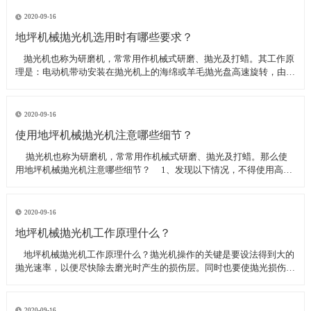
线可以直接和研磨机相连,避免工作时,需要2条电源线的麻烦。是做大型
地坪工程处理的必备设
2020-09-16
地坪机械抛光机选用时有哪些要求？
​ 抛光机也称为研磨机，常常用作机械式研磨、抛光及打蜡。其工作原
理是：电动机带动安装在抛光机上的海绵或羊毛抛光盘高速旋转，由于
抛光盘和抛光剂共同作用并与待抛表面进行摩擦，进而可达到去除漆面
污染、氧化层、浅痕的目的。那么地坪机械抛光机选用时有哪些要
求？
2020-09-16
使用地坪机械抛光机注意哪些细节？
​ 抛光机也称为研磨机，常常用作机械式研磨、抛光及打蜡。那么使
用地坪机械抛光机注意哪些细节？ 1、发现以下情况，不得使用高速
抛光机 操作者未受过培训。 &nbs
2020-09-16
地坪机械抛光机工作原理什么？
​ 地坪机械抛光机工作原理什么？抛光机操作的关键是要设法得到大的
抛光速率，以便尽快除去磨光时产生的损伤层。同时也要使抛光损伤层
不会影响最终观察到的组织，即不会造成假组织。前者要求使用较粗的
磨料，以保证有较大的抛光速率来去除磨光的损伤层，但抛光损伤层也
较深；后者要求使用最细的
2020-09-16