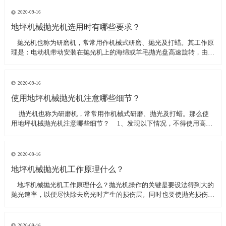
线可以直接和研磨机相连,避免工作时,需要2条电源线的麻烦。是做大型
地坪工程处理的必备设
2020-09-16
地坪机械抛光机选用时有哪些要求？
​ 抛光机也称为研磨机，常常用作机械式研磨、抛光及打蜡。其工作原
理是：电动机带动安装在抛光机上的海绵或羊毛抛光盘高速旋转，由于
抛光盘和抛光剂共同作用并与待抛表面进行摩擦，进而可达到去除漆面
污染、氧化层、浅痕的目的。那么地坪机械抛光机选用时有哪些要
求？
2020-09-16
使用地坪机械抛光机注意哪些细节？
​ 抛光机也称为研磨机，常常用作机械式研磨、抛光及打蜡。那么使
用地坪机械抛光机注意哪些细节？ 1、发现以下情况，不得使用高速
抛光机 操作者未受过培训。 &nbs
2020-09-16
地坪机械抛光机工作原理什么？
​ 地坪机械抛光机工作原理什么？抛光机操作的关键是要设法得到大的
抛光速率，以便尽快除去磨光时产生的损伤层。同时也要使抛光损伤层
不会影响最终观察到的组织，即不会造成假组织。前者要求使用较粗的
磨料，以保证有较大的抛光速率来去除磨光的损伤层，但抛光损伤层也
较深；后者要求使用最细的
2020-09-16