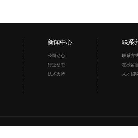
新闻中心
微信小程序
手机二维
联系
公司动态
联系方
行业动态
在线留
技术支持
人才招
：
东莞网站建设
【
粤ICP备16057967号
】【
后台管理
】访问量：
【