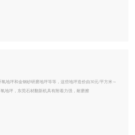
氧地坪和金钢砂研磨地坪等等，这些地坪造价由30元/平方米～
浆环氧地坪，东莞石材翻新机具有附着力强，耐磨擦