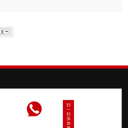
扫
一
扫
添
加
微