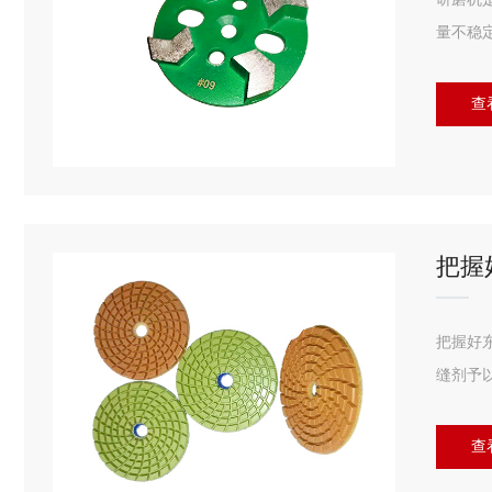
量不稳
查
把握
把握好
缝剂予
查