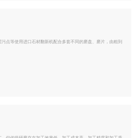
层污点等使用进口石材翻新机配合多套不同的磨盘、磨片，由粗到
广。但传统研磨存在加工效率低、加工成本高、加工精度和加工质