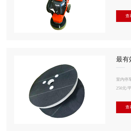
查
最有
室内停
250
查