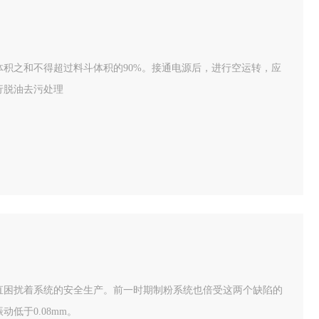
积之和不得超过料斗体积的90%。接通电源后，进行空运转，应
行脱油去污处理
直困扰着系统的安全生产。前一时期制粉系统也倍受这两个缺陷的
低于0.08mm。