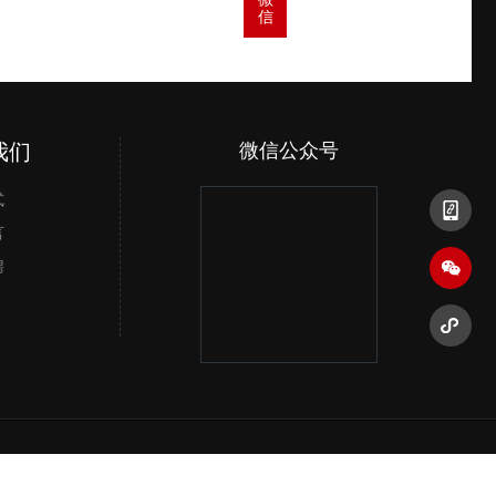
信
码
我们
微信公众号
微信小程序
手机
式
言
聘
百度统计
】【
GMAP
】